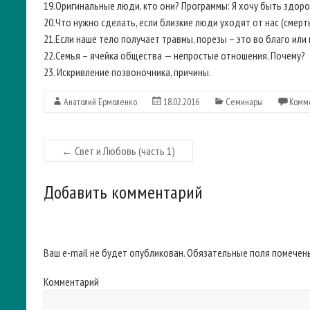
19.Оригинальные люди, кто они? Программы: Я хочу быть здоро
20.Что нужно сделать, если близкие люди уходят от нас (смерт
21.Если наше тело получает травмы, порезы – это во благо или
22.Семья – ячейка общества — непростые отношения. Почему?
23. Искривление позвоночника, причины.
Анатолий Ермоленко
18.02.2016
Семинары
Комм
←
Свет и Любовь (часть 1)
Добавить комментарий
Ваш e-mail не будет опубликован.
Обязательные поля помече
Комментарий