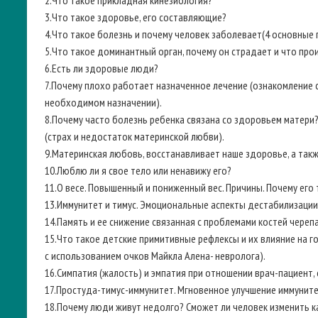
2.Что такое прикладная кинезиология?
3.Что такое здоровье, его составляющие?
4.Что такое болезнь и почему человек заболевает(4 основные п
5.Что такое доминантный орган, почему он страдает и что про
6.Есть ли здоровые люди?
7.Почему плохо работает назначенное лечение (ознакомление с
необходимом назначении).
8.Почему часто болезнь ребенка связана со здоровьем матери
(страх и недостаток материнской любви).
9.Материнская любовь, восстанавливает наше здоровье, а так
10.Люблю ли я свое тело или ненавижу его?
11.О весе. Повышенный и пониженный вес. Причины. Почему ег
13.Иммунитет и тимус. Эмоциональные аспекты дестабилизации 
14.Память и ее снижение связанная с проблемами костей черепа
15.Что такое детские примитивные рефлексы и их влияние на 
с использованием очков Майкла Алена- невролога).
16.Симпатия (жалость) и эмпатия при отношении врач-пациент,
17.Простуда-тимус-иммунитет. Мгновенное улучшение иммунитет
18.Почему люди живут недолго? Сможет ли человек изменить к