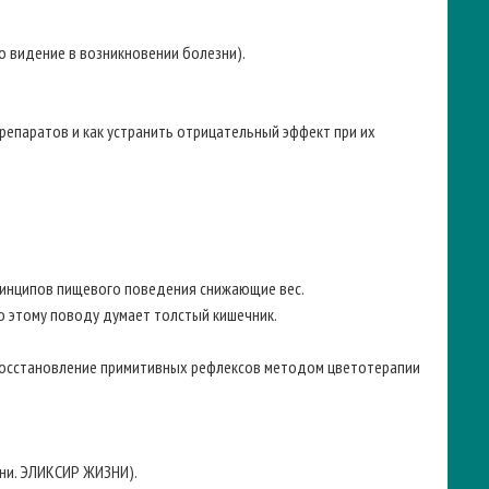
го видение в возникновении болезни).
репаратов и как устранить отрицательный эффект при их
принципов пищевого поведения снижающие вес.
по этому поводу думает толстый кишечник.
 (Восстановление примитивных рефлексов методом цветотерапии
зни. ЭЛИКСИР ЖИЗНИ).