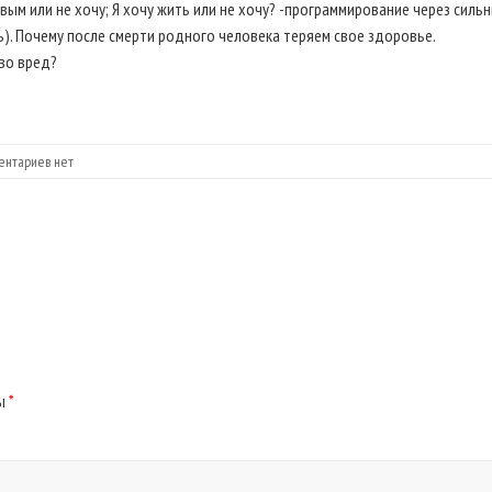
вым или не хочу; Я хочу жить или не хочу? -программирование через сил
ь). Почему после смерти родного человека теряем свое здоровье.
 во вред?
ентариев нет
ны
*