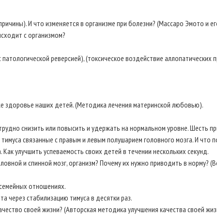
ричины). И что изменяется в организме при болезни? (Массаро Эмото и е
исходит с организмом?
 патологической реверсией), (токсическое воздействие аллопатических п
?
же здоровье наших детей. (Методика лечения материнской любовью).
о трудно снизить или повысить и удержать на нормальном уровне. Шесть 
тимуса связанные с правым и левым полушарием головного мозга. И что 
. Как улучшить успеваемость своих детей в течении нескольких секунд.
головной и спинной мозг, организм? Почему их нужно приводить в норму?
 семейных отношениях.
а через стабилизацию тимуса в десятки раз.
ачество своей жизни? (Авторская методика улучшения качества своей жи